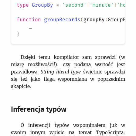
type
GroupBy
=
'second'
|
'minute'
|
'hour'
function
groupRecords
(
groupBy
:
GroupBy
)
}
Dzięki temu kompilator sam sprawdzi (w
miarę możliwości!), czy podana wartość jest
prawidłowa.
String literal type
świetnie sprawdzi
się też jako flaga wspomniana w poprzednim
akapicie.
Inferencja typów
O inferencji typów wspominałem już w
swoim innym wpisie na temat TypeScripta: