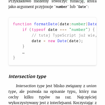
Przykładowo możemy stworzyć funkcję, która
jako argument przyjmuje
lub
:
number
Date
function
formatDate
(
date
:
number
|
Date
)
{
if
(
typeof
 date 
===
"number"
)
{
// tutaj TypeScript już wie, że
        date 
=
new
Date
(
date
)
;
}
}
Intersection type
Intersection type
jest blisko związany z
union
type
, ale pozwala na opisanie typu, który ma
cechy kilku typów na raz. Najczęściej
wykorzystywany jest z interfejsami. Korzystając z