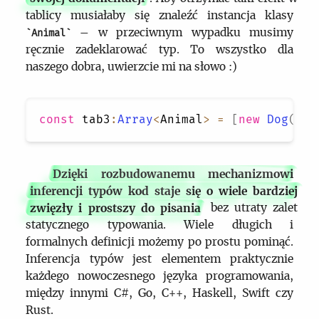
tablicy musiałaby się znaleźć instancja klasy
– w przeciwnym wypadku musimy
Animal
ręcznie zadeklarować typ. To wszystko dla
naszego dobra, uwierzcie mi na słowo :)
const
 tab3
:
Array
<
Animal
>
=
[
new
Dog
(
'le
Dzięki rozbudowanemu mechanizmowi
inferencji typów kod staje się o wiele bardziej
zwięzły i prostszy do pisania
bez utraty zalet
statycznego typowania. Wiele długich i
formalnych definicji możemy po prostu pominąć.
Inferencja typów jest elementem praktycznie
każdego nowoczesnego języka programowania,
między innymi C#, Go, C++, Haskell, Swift czy
Rust.