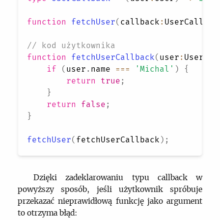
function
fetchUser
(
callback
:
UserCallbac
// kod użytkownika
function
fetchUserCallback
(
user
:
User
)
{
if
(
user
.
name
===
'Michal'
)
{
return
true
;
}
return
false
;
}
fetchUser
(
fetchUserCallback
)
;
Dzięki zadeklarowaniu typu callback w
powyższy sposób, jeśli użytkownik spróbuje
przekazać nieprawidłową funkcję jako argument
to otrzyma błąd: