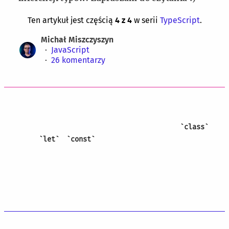
Ten artykuł jest częścią
4
z
4
w serii
TypeScript
.
Michał Miszczyszyn
JavaScript
26
komentarzy
Zakładam, że czytelnicy są zaznajomieni z
JavaScriptem, a w szczególności z konceptami
dodanymi w ECMAScript 2015 takimi jak
class
oraz
i
. Jeśli jednak coś jest niejasne
let
const
to chętnie odpowiem na pytania w
komentarzach.