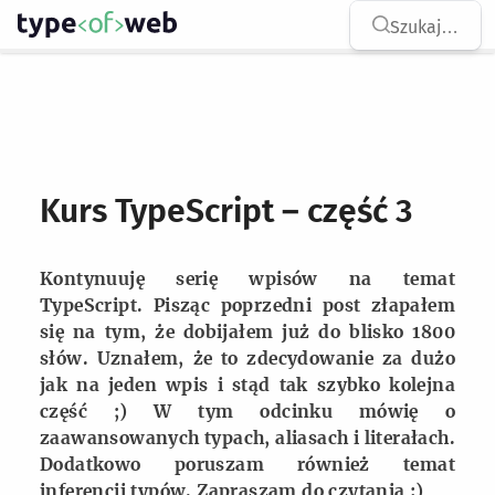
Type of Web
na str
Szukaj
…
Skocz do treści
Kurs TypeScript – część 3
Kontynuuję serię wpisów na temat
TypeScript. Pisząc poprzedni post złapałem
się na tym, że dobijałem już do blisko 1800
słów. Uznałem, że to zdecydowanie za dużo
jak na jeden wpis i stąd tak szybko kolejna
część ;) W tym odcinku mówię o
zaawansowanych typach, aliasach i literałach.
Dodatkowo poruszam również temat
inferencji typów. Zapraszam do czytania :)