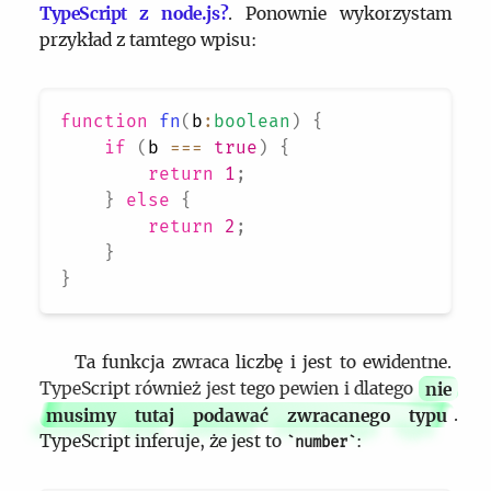
TypeScript z node.js?
. Ponownie wykorzystam
przykład z tamtego wpisu:
function
fn
(
b
:
boolean
)
{
if
(
b 
===
true
)
{
return
1
;
}
else
{
return
2
;
}
}
Ta funkcja zwraca liczbę i jest to ewidentne.
TypeScript również jest tego pewien i dlatego
nie
musimy tutaj podawać zwracanego typu
.
TypeScript inferuje, że jest to
:
number