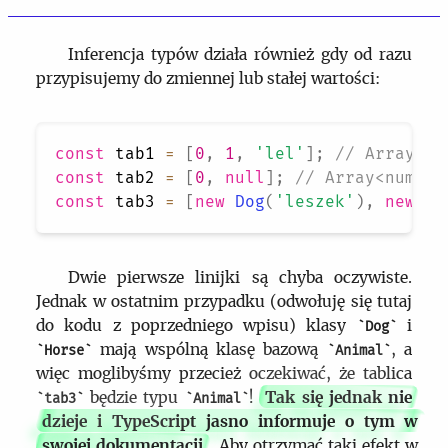
Inferencja typów działa również gdy od razu
przypisujemy do zmiennej lub stałej wartości:
const
 tab1 
=
[
0
,
1
,
'lel'
]
;
// Array<nu
const
 tab2 
=
[
0
,
null
]
;
// Array<number
const
 tab3 
=
[
new
Dog
(
'leszek'
)
,
new
Ho
Dwie pierwsze linijki są chyba oczywiste.
Jednak w ostatnim przypadku (odwołuję się tutaj
do kodu z poprzedniego wpisu) klasy
i
Dog
mają wspólną klasę bazową
, a
Horse
Animal
więc moglibyśmy przecież oczekiwać, że tablica
będzie typu
!
Tak się jednak nie
tab3
Animal
dzieje i TypeScript jasno informuje o tym w
swojej dokumentacji
. Aby otrzymać taki efekt w