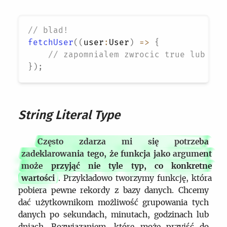
// blad!
fetchUser
(
(
user
:
User
)
=>
{
// zapomnialem zwrocic true lub fal
}
)
;
String Literal Type
Często zdarza mi się potrzeba
zadeklarowania tego, że funkcja jako argument
może przyjąć nie tyle typ, co konkretne
wartości
. Przykładowo tworzymy funkcję, która
pobiera pewne rekordy z bazy danych. Chcemy
dać użytkownikom możliwość grupowania tych
danych po sekundach, minutach, godzinach lub
dniach. Rozwiązaniem, które może przyjść do