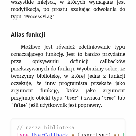
wszystkie miejsca, w których wymagana jest
modyfikacja, po prostu szukając odwołania do
typu
.
ProcessFlag
Alias funkcji
Możliwe jest również zdefiniowanie typu
oznaczającego funkcję. Jest to bardzo przydatne
przy opisywaniu definicji callbacków
przekazywanych do funkcji. Wyobraźmy sobie, że
tworzymy bibliotekę, w której jedna z funkcji
oczekuje, że inny programista przekaże jako
argument funkcję, która jako argument
przyjmuje obiekt typu
i zwraca
lub
User
true
jeśli użytkownik jest poprawny.
false
// nasza biblioteka
type
UserCallback
=
(
user
:
User
)
=>
bool