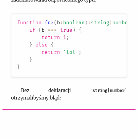
function
fn2
(
b
:
boolean
)
:
string
|
number
{
if
(
b 
===
true
)
{
return
1
;
}
else
{
return
'lol'
;
}
}
Bez deklaracji
string|number
otrzymalibyśmy błąd:
No best common type exists among return
expressions.