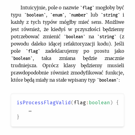
Intuicyjnie, pole o nazwie
mogłoby być
flag
typu
,
,
lub
i
boolean
enum
number
string
każdy z tych typów mógłby mieć sens. Możliwe
jest również, że kiedyś w przyszłości będziemy
potrzebować zmienić
na
(z
boolean
string
powodu daleko idącej refaktoryzacji kodu). Jeśli
pole
zadeklarujemy po prostu jako
flag
, taka zmiana będzie znacznie
boolean
trudniejsza. Oprócz klasy będziemy musieli
prawdopodobnie również zmodyfikować funkcje,
które będą miały na stałe wpisany typ
:
boolean
isProcessFlagValid
(
flag
:
boolean
)
{
}