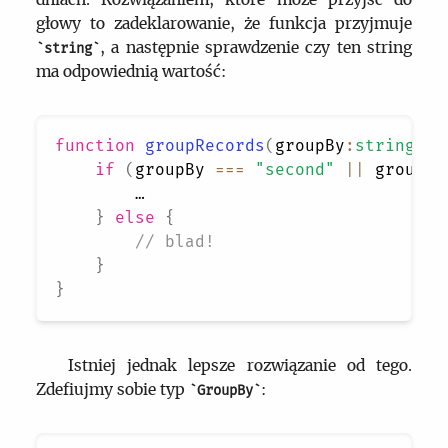
głowy to zadeklarowanie, że funkcja przyjmuje
, a następnie sprawdzenie czy ten string
string
ma odpowiednią wartość:
function
groupRecords
(
groupBy
:
string
)
{
if
(
groupBy 
===
"second"
||
 groupBy
        …

}
else
{
// blad!
}
}
Istniej jednak lepsze rozwiązanie od tego.
Zdefiujmy sobie typ
:
GroupBy