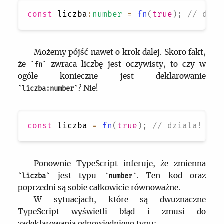
const
 liczba
:
number
=
fn
(
true
)
;
// dzia
Możemy pójść nawet o krok dalej. Skoro fakt,
że
zwraca liczbę jest oczywisty, to czy w
fn
ogóle konieczne jest deklarowanie
? Nie!
liczba:number
const
 liczba 
=
fn
(
true
)
;
// dziala!  
Ponownie TypeScript inferuje, że zmienna
jest typu
. Ten kod oraz
liczba
number
poprzedni są sobie całkowicie równoważne.
W sytuacjach, które są dwuznaczne
TypeScript wyświetli błąd i zmusi do
zadeklarowania odpowiedniego typu: