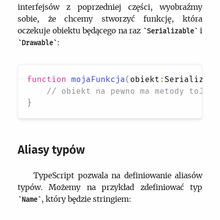
interfejsów z poprzedniej części, wyobraźmy
sobie, że chcemy stworzyć funkcję, która
oczekuje obiektu będącego na raz
i
Serializable
:
Drawable
function
mojaFunkcja
(
obiekt
:
Serializabl
// obiekt na pewno ma metody toJSON
}
Aliasy typów
TypeScript pozwala na definiowanie aliasów
typów. Możemy na przykład zdefiniować typ
, który będzie stringiem:
Name