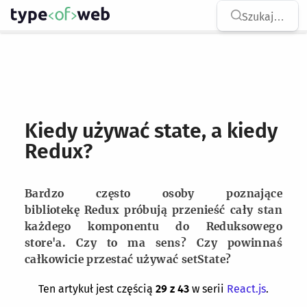
Type of Web
na str
Szukaj
…
Skocz do treści
Kiedy używać state, a kiedy
Redux?
Bardzo często osoby poznające
bibliotekę Redux próbują przenieść cały stan
każdego komponentu do Reduksowego
store'a. Czy to ma sens? Czy powinnaś
całkowicie przestać używać setState?
Ten artykuł jest częścią
29
z
43
w serii
React.js
.