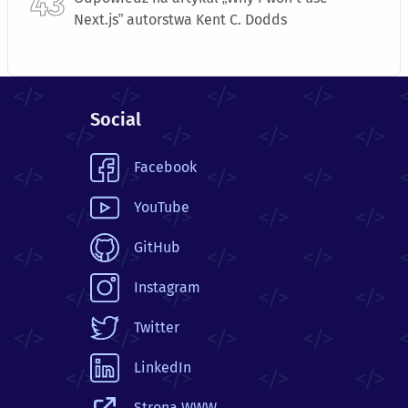
Next.js” autorstwa Kent C. Dodds
Social
Facebook
YouTube
GitHub
Instagram
Twitter
LinkedIn
Strona WWW