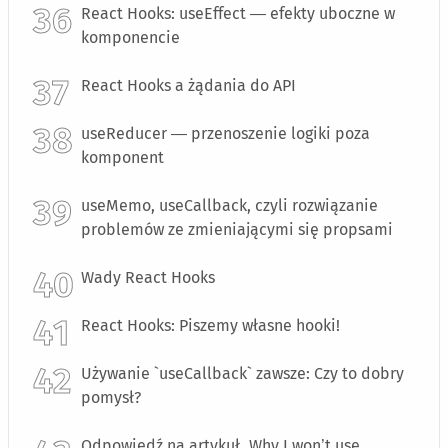
React Hooks: useEffect — efekty uboczne w
komponencie
React Hooks a żądania do API
useReducer — przenoszenie logiki poza
komponent
useMemo, useCallback, czyli rozwiązanie
problemów ze zmieniającymi się propsami
Wady React Hooks
React Hooks: Piszemy własne hooki!
Używanie `useCallback` zawsze: Czy to dobry
pomysł?
Odpowiedź na artykuł „Why I won’t use