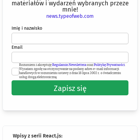
materiałów i wydarzeń wybranych przeze
mnie!
news.typeofweb.com
Imię i nazwisko
Email
Rozumiem i akceptuję
Regulamin Newslettera
oraz
Politykę Prywatności
.
Wyrażam zgodę na otrzymywanie na podany adres e-mail informacji
handlowych w rozumieniu ustawy z dnia 18 lipca 2002 r. o świadczeniu
usług drogą elektroniczną.
Zapisz się
Wpisy z serii React.js: