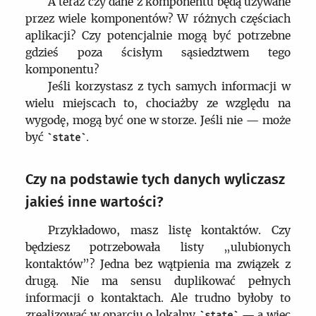
A teraz czy dane z komponentu będą używane
przez wiele komponentów? W różnych częściach
aplikacji? Czy potencjalnie mogą być potrzebne
gdzieś poza ścisłym sąsiedztwem tego
komponentu?
Jeśli korzystasz z tych samych informacji w
wielu miejscach to, chociażby ze względu na
wygodę, mogą być one w storze. Jeśli nie — może
być
.
state
Czy na podstawie tych danych wyliczasz
jakieś inne wartości?
Przykładowo, masz listę kontaktów. Czy
będziesz potrzebowała listy „ulubionych
kontaktów”? Jedna bez wątpienia ma związek z
drugą. Nie ma sensu duplikować pełnych
informacji o kontaktach. Ale trudno byłoby to
zrealizować w oparciu o lokalny
— a więc
state