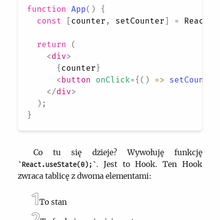
function
App
(
)
{
const
[
counter
,
 setCounter
]
=
React
.
u
return
(
<
div
>
{
counter
}
<
button
onClick
=
{
(
)
=>
setCounter
</
div
>
)
;
}
Co tu się dzieje? Wywołuję funkcję
. Jest to Hook. Ten Hook
React.useState(0);
zwraca tablicę z dwoma elementami:
To stan