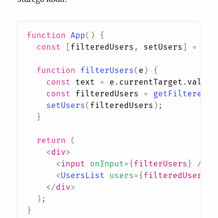
function
App
(
)
{
const
[
filteredUsers
,
 setUsers
]
=
Rea
function
filterUsers
(
e
)
{
const
 text 
=
 e
.
currentTarget
.
value
;
const
 filteredUsers 
=
getFilteredUs
setUsers
(
filteredUsers
)
;
}
return
(
<
div
>
<
input
onInput
=
{
filterUsers
}
/>
<
UsersList
users
=
{
filteredUsers
}
</
div
>
)
;
}