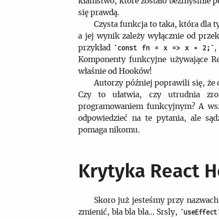
kłamstwo, które zostało bezmyślnie po
się prawdą.
Czysta funkcja to taka, która dla
a jej wynik zależy wyłącznie od prz
przykład
,
const fn = x => x + 2;
Komponenty funkcyjne używające R
właśnie od Hooków!
Autorzy później poprawili się, że
Czy to ułatwia, czy utrudnia z
programowaniem funkcyjnym? A wszy
odpowiedzieć na te pytania, ale są
pomaga nikomu.
Krytyka React 
Skoro już jesteśmy przy nazwach,
zmienić, bla bla bla… Srsly,
useEffect