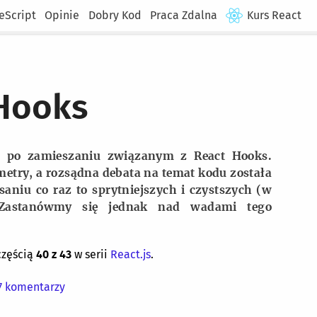
eScript
Opinie
Dobry Kod
Praca Zdalna
Kurs React
Hooks
z po zamieszaniu związanym z React Hooks.
metry, a rozsądna debata na temat kodu została
saniu co raz to sprytniejszych i czystszych (w
 Zastanówmy się jednak nad wadami tego
częścią
40
z
43
w serii
React.js
.
7
komentarzy