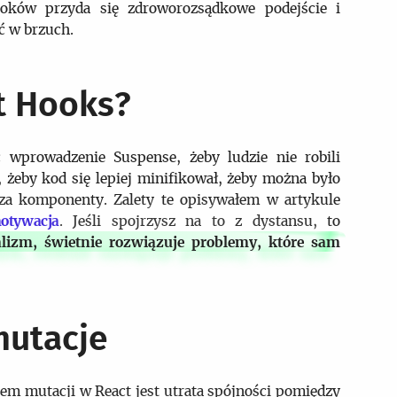
oków przyda się zdroworozsądkowe podejście i
ć w brzuch.
t Hooks?
wprowadzenie Suspense, żeby ludzie nie robili
, żeby kod się lepiej minifikował, żeby można było
oza komponenty. Zalety te opisywałem w artykule
otywacja
. Jeśli spojrzysz na to z dystansu, to
alizm, świetnie rozwiązuje problemy, które sam
mutacje
 mutacji w React jest utrata spójności pomiędzy