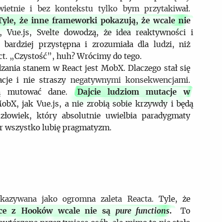
wietnie i bez kontekstu tylko bym przytakiwał.
 Tyle, że inne frameworki pokazują, że wcale nie
 Vue.js, Svelte dowodzą, że idea reaktywności i
t bardziej przystępna i zrozumiała dla ludzi, niż
act. „Czystość”, huh? Wrócimy do tego.
dzania stanem w React jest MobX. Dlaczego stał się
cje i nie straszy negatywnymi konsekwencjami.
hcą mutować dane.
Dajcie ludziom mutacje w
bX, jak Vue.js, a nie zrobią sobie krzywdy i będą
złowiek, który absolutnie uwielbia paradygmaty
r wszystko lubię pragmatyzm.
skazywana jako ogromna zaleta Reacta. Tyle, że
ące z Hooków wcale nie są
pure functions
.
To