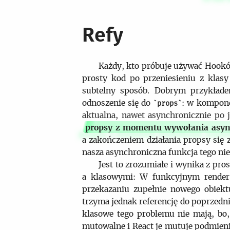
Refy
Każdy, kto próbuje używać Hookó
prosty kod po przeniesieniu z klasy
subtelny sposób. Dobrym przykłade
odnoszenie się do
: w kompon
props
aktualna, nawet asynchronicznie po 
propsy z momentu wywołania async
a zakończeniem działania propsy się
nasza asynchroniczna funkcja tego nie
Jest to zrozumiałe i wynika z pr
a klasowymi: W funkcyjnym render 
przekazaniu zupełnie nowego obiekt
trzyma jednak referencję do poprzedn
klasowe tego problemu nie mają, bo,
mutowalne i React je mutuje podmieni