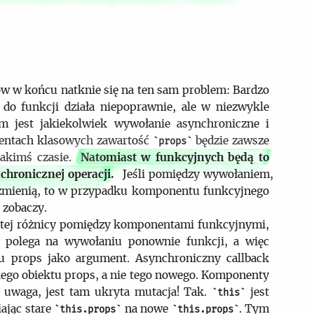
w w końcu natknie się na ten sam problem: Bardzo
 do funkcji działa niepoprawnie, ale w niezwykle
m jest jakiekolwiek wywołanie asynchroniczne i
entach klasowych zawartość
będzie zawsze
props
jakimś czasie.
Natomiast w funkcyjnych będą to
hronicznej operacji.
Jeśli pomiędzy wywołaniem,
 zmienią, to w przypadku komponentu funkcyjnego
 zobaczy.
ostej różnicy pomiędzy komponentami funkcyjnymi,
polega na wywołaniu ponownie funkcji, a więc
u props jako argument. Asynchroniczny callback
iego obiektu props, a nie tego nowego. Komponenty
 uwaga, jest tam ukryta mutacja! Tak.
jest
this
ając stare
na nowe
. Tym
this.props
this.props