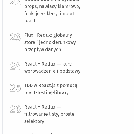
props, nawiasy klamrowe,
funkcje vs klasy, import
react
Flux i Redux: globalny
store i jednokierunkowy
przepływ danych
React + Redux — kurs:
wprowadzenie i podstawy
TDD w React.js z pomocą
react-testing-library
React + Redux —
filtrowanie listy, proste
selektory