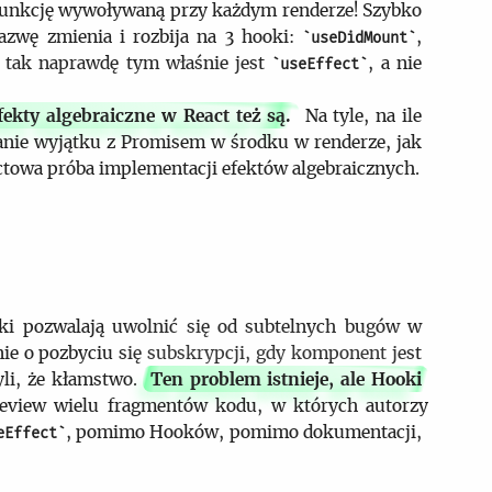
 o funkcję wywoływaną przy każdym renderze! Szybko
nazwę zmienia i rozbija na 3 hooki:
,
useDidMount
o tak naprawdę tym właśnie jest
, a nie
useEffect
fekty algebraiczne w React też są.
Na tyle, na ile
canie wyjątku z Promisem w środku w renderze, jak
actowa próba implementacji efektów algebraicznych.
i pozwalają uwolnić się od subtelnych bugów w
nie o pozbyciu się subskrypcji, gdy komponent jest
li, że kłamstwo.
Ten problem istnieje, ale Hooki
eview wielu fragmentów kodu, w których autorzy
, pomimo Hooków, pomimo dokumentacji,
eEffect