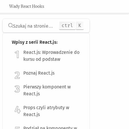
Wady React Hooks
ctrl
K
Szukaj
na stronie
…
Wpisy z serii React.js:
React.js: Wprowadzenie do
kursu od podstaw
Poznaj React.js
Pierwszy komponent w
React.js
Props czyli atrybuty w
React.js
Podział na komponenty w