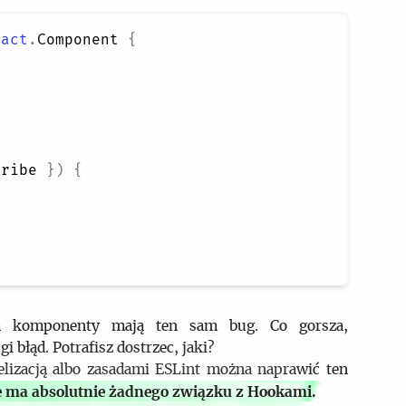
eact
.
Component
{
;
cribe 
}
)
{
a komponenty mają ten sam bug. Co gorsza,
błąd. Potrafisz dostrzec, jaki?
lizacją albo zasadami ESLint można naprawić ten
ie ma absolutnie żadnego związku z Hookami.