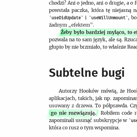
chodzi? Ani o jedno, ani o drugie, a
powstała paczka, która tę niejasną 
i
, b
useDidUpdate
useWillUnmount
żadnym „efektem”.
Żeby było bardziej myląco, to e
pozwala na to sam język, ale są. Rzu
głupio by nie brzmiało, to właśnie Re
Subtelne bugi
Autorzy Hooków mówią, że Hook
aplikacjach, takich, jak np. zapomina
usuwany z drzewa. To półprawda. Czy
go nie rozwiązują.
Robiłem code r
zapominali usunąć subskrypcje w
us
która co rusz o tym wspomina.