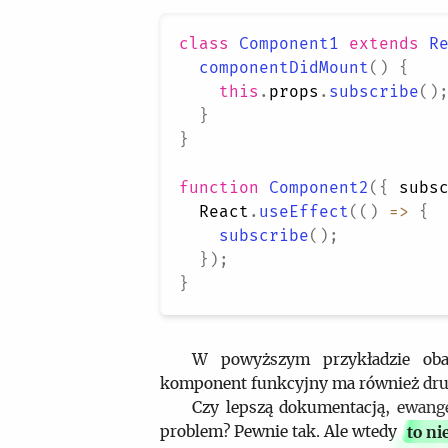
class
Component1
extends
R
componentDidMount
(
)
{
this
.
props
.
subscribe
(
)
}
}
function
Component2
(
{
 subs
React
.
useEffect
(
(
)
=>
{
subscribe
(
)
;
}
)
;
}
W powyższym przykładzie ob
komponent funkcyjny ma również drugi 
Czy lepszą dokumentacją, ewange
problem? Pewnie tak. Ale wtedy
to n