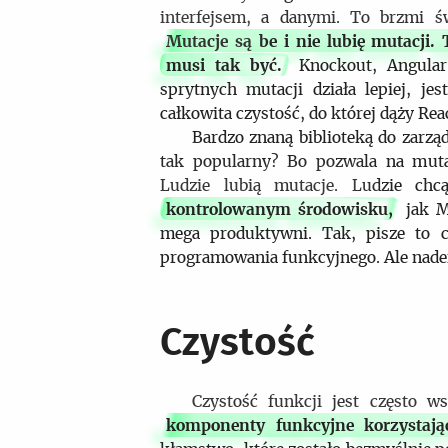
interfejsem, a danymi. To brzmi ś
Mutacje są be i nie lubię mutacji.
musi tak być.
Knockout, Angular,
sprytnych mutacji działa lepiej, jes
całkowita czystość, do której dąży Re
Bardzo znaną biblioteką do zarzą
tak popularny? Bo pozwala na muta
Ludzie lubią mutacje. Ludzie c
kontrolowanym środowisku,
jak Mo
mega produktywni. Tak, pisze to c
programowania funkcyjnego. Ale nade
Czystość
Czystość funkcji jest często w
komponenty funkcyjne korzystaj