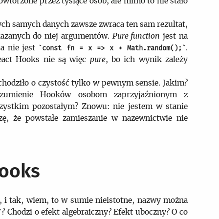
wtórzone przez tysiące osób, ale mimo to nie stało
 tych samych danych zawsze zwraca ten sam rezultat,
ekazanych do niej argumentów.
Pure function
jest na
 a nie jest
.
const fn = x => x + Math.random();
eact Hooks nie są więc
pure
, bo ich wynik zależy
 chodziło o czystość tylko w pewnym sensie. Jakim?
rozumienie Hooków osobom zaprzyjaźnionym z
stkim pozostałym? Znowu: nie jestem w stanie
dzę, że powstałe zamieszanie w nazewnictwie nie
Hooks
 i tak, wiem, to w sumie nieistotne, nazwy można
? Chodzi o efekt algebraiczny? Efekt uboczny? O co